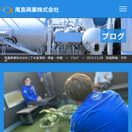
ブログ
尾島興業株式会社 | 下水道清掃・調査・修繕
>
ブログ
>
2019/12/28 尾島興業 忘年
会