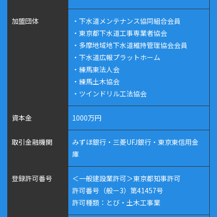
加盟団体
・下水道メンテナンス協同組合会員
・東京都下水道工事専業者協会
・多摩地域地下水道維持管理協会会員
・下水道広報プラットホーム
・練馬東法人会
・練馬土木協会
・ツインドリル工法協会
資本金
1000万円
取引金融機関
みずほ銀行・三菱UFJ銀行・東京東信用金
庫
登録許可番号
＜一般建設業許可＞東京都知事許可
許可番号（般ー3）第41457号
許可種類：とび・土木工事業