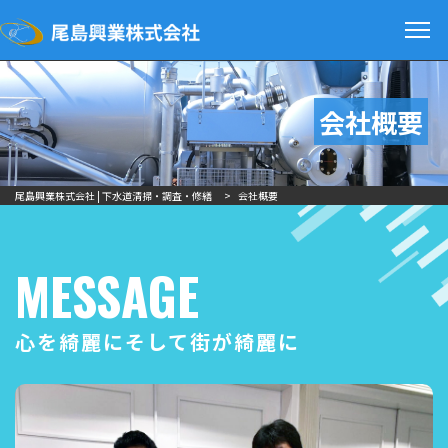
会社概要
尾島興業株式会社 | 下水道清掃・調査・修繕
>
会社概要
MESSAGE
心を綺麗にそして街が綺麗に