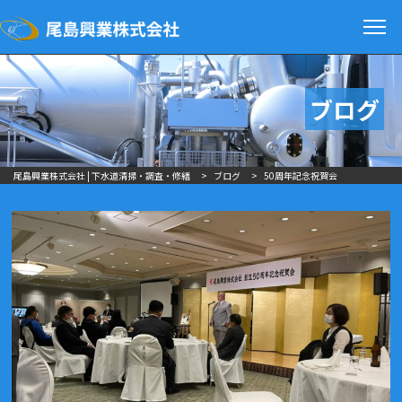
ブログ
尾島興業株式会社 | 下水道清掃・調査・修繕
>
ブログ
>
50周年記念祝賀会