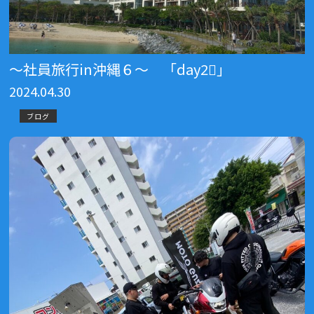
～社員旅行in沖縄６～ 「day2⃣」
2024.04.30
ブログ