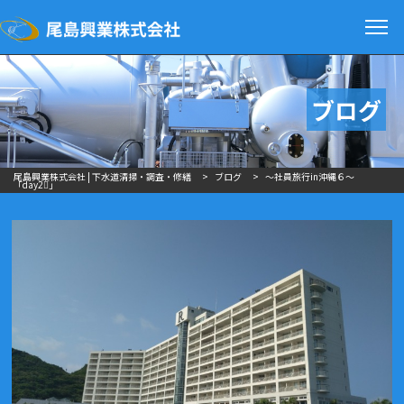
ブログ
尾島興業株式会社 | 下水道清掃・調査・修繕
>
ブログ
>
～社員旅行in沖縄６～
「day2⃣」