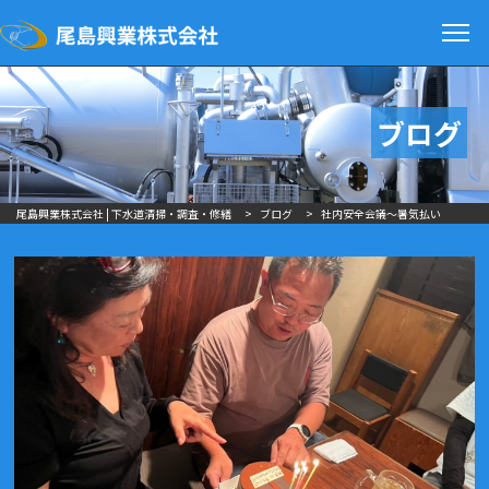
ブログ
尾島興業株式会社 | 下水道清掃・調査・修繕
>
ブログ
>
社内安全会議～暑気払い