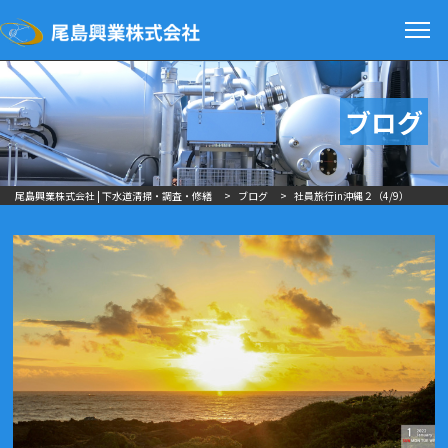
ブログ
尾島興業株式会社 | 下水道清掃・調査・修繕
>
ブログ
>
社員旅行in沖縄２（4/9）