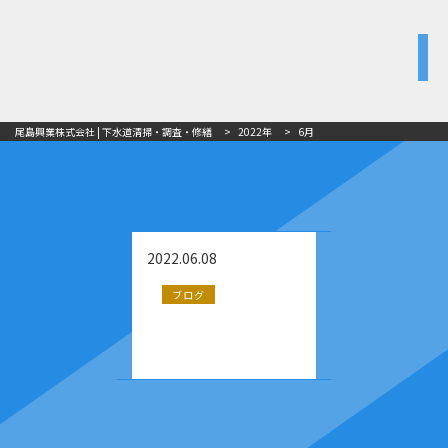
尾島興業株式会社 | 下水道清掃・調査・修繕
>
2022年
>
6月
2022.06.08
ブログ
健康宣言（体力テスト）