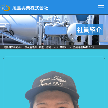
社員紹介
尾島興業株式会社 | 下水道清掃・調査・修繕
>
社員紹介
>
勤続年数10年 Tくん